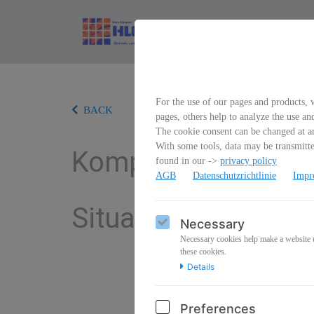
For the use of our pages and products, w
BACK
pages, others help to analyze the use an
The cookie consent can be changed at an
With some tools, data may be transmitted
Kompetenz ausstrah
found in our ->
privacy policy
AGB
Datenschutzrichtlinie
Impr
Situationen.
Necessary
Necessary cookies help make a website us
these cookies.
Details
Preferences