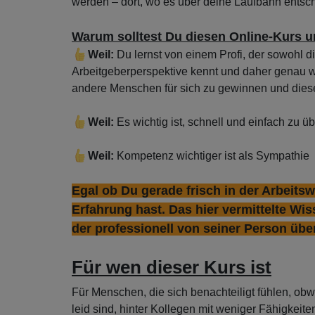
werden – dort, wo es über deine Laufbahn entsch
Warum solltest Du diesen Online-Kurs 
Weil:
Du lernst von einem Profi, der sowohl d
Arbeitgeberperspektive kennt und daher genau we
andere Menschen für sich zu gewinnen und die
Weil:
Es wichtig ist, schnell und einfach zu 
Weil:
Kompetenz wichtiger ist als Sympathie
Egal ob Du gerade frisch in der Arbeitsw
Erfahrung hast. Das hier vermittelte Wis
der professionell von seiner Person übe
Für wen dieser Kurs ist
Für Menschen, die sich benachteiligt fühlen, obw
leid sind, hinter Kollegen mit weniger Fähigkeite