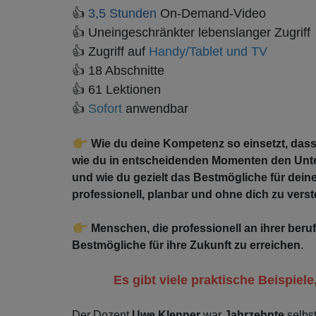
👍
3,5 Stunden
On-Demand-Video
👍
Uneingeschränkter lebenslanger Zugriff
👍
Zugriff auf
Handy/Tablet und TV
👍
18 Abschnitte
👍
61 Lektionen
👍
Sofort
anwendbar
Wie du deine Kompetenz so einsetzt, dass
wie du in entscheidenden Momenten den Unte
und wie du gezielt das Bestmögliche für deine
professionell, planbar und ohne dich zu verste
Menschen, die professionell an ihrer beru
Bestmögliche für ihre Zukunft zu erreichen
.
Es gibt viele praktische Beispiel
Der Dozent
Uwe Klenner
war
Jahrzehnte
selbs