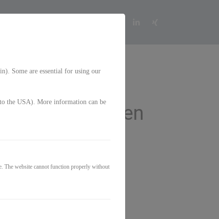
in). Some are essential for using our
g. to the USA). More information can be
h in schwierigen
e. The website cannot function properly without