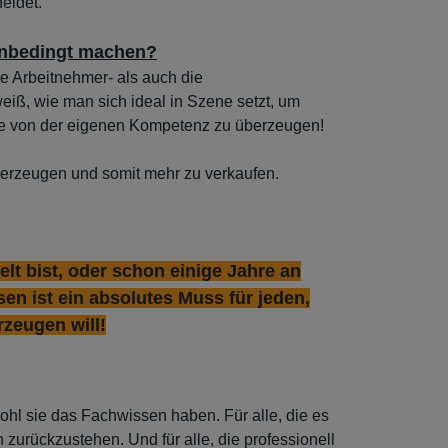
eidet.
unbedingt machen?
ie Arbeitnehmer- als auch die
iß, wie man sich ideal in Szene setzt, um
se von der eigenen Kompetenz zu überzeugen!
überzeugen und somit mehr zu verkaufen.
elt bist, oder schon einige Jahre an
sen ist ein absolutes Muss für jeden,
rzeugen will!
ohl sie das Fachwissen haben. Für alle, die es
n zurückzustehen. Und für alle, die professionell