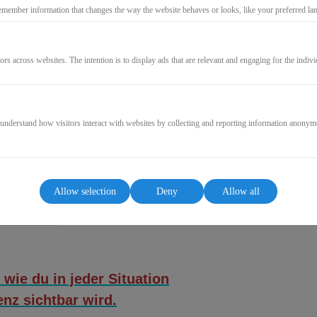
emember information that changes the way the website behaves or looks, like your preferred lang
799,99€
498,9
ors across websites. The intention is to display ads that are relevant and engaging for the indiv
* incl. VAT (where applicable)
 understand how visitors interact with websites by collecting and reporting information anonym
GO TO CHECKOUT
Allow selection
Deny
Allow all
 wie du in jeder Situation
nz sichtbar wird.