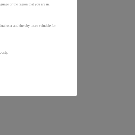
uage or the region that you are in.
9€
idual user and thereby more valuable for
ously.